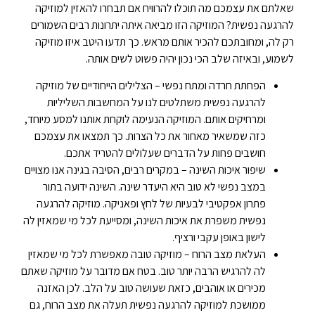
שאלתם את עצמכם מה תוכלו להרוויח אם תבחרו להאזין למוזיקה
להרגעה נפשית? המוזיקה הזו מביאה איתה יתרונות רבים השמורים
רק לה, ומחובתכם להכיר אותם מראש. כך תדעו היטב איזו מוזיקה
לשמוע, ובאיזה שלב הכי נכון יהיה פשוט לשים אותה.
הפחתת חרדה ומתח נפשי – הצלילים הייחודיים של מוזיקה
להרגעה נפשית משתלטים לנו על המחשבות השליליות
ומרחיקים אותם. המוזיקה הנעימה לוקחת אותנו למסע מיוחד,
כזה שמשאיר מאחור את כל הצרות. כך תמצאו את עצמכם
חושבים פחות על הדברים שעלולים להטריד אתכם.
שיפור איכות השינה – במקרים רבים, הסיבה בגינה אנו מצויים
במצב נפשי לא טוב היא היעדר שינה. השינה ידועה בתור
פתרון אפקטיבי לבעיות של לחץ ופאניקה. מוזיקה להרגעה
נפשית משפרת את איכות השינה, ומסייעת לכל מי שמאזין לה
לישון באופן עקבי ורציף.
העלאת מצב הרוח – מוזיקה טובה מאפשרת לכל מי שמאזין
לה להרגיש הרבה יותר טוב. בטח אם מדובר על מוזיקה שאתם
מכירים או אוהבים, כזאת שעושה טוב על הלב. לכן האזנה
ממושכת למוזיקה להרגעה נפשית תעלה את מצב הרוח, גם