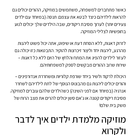
כאשר מתחברים למשפחה, משתמשים במוזיקה, ההורים יכולים גם
להראות לילדיהם כיצד לבטא את עצמם. תנסה (במיוחד עם ילדים
צעירים יותר) לערוך מסיבת ריקודים, שבה הילדים שלך יכולים לנוע
בחופשיות לצלילי המוזיקה.
לזרוק דאגות, ללא הסחת דעת או שיפוט, אתה יכול פשוט ליהנות
מהרגע, ליהנות יחד וליצור זיכרונות להוקיר. התבטאות כזו יכולה גם
לעזור לילדים להפיג את המתח והלחץ של היום ללא כל דאגות –
שירות שרוב ההורים מבקשים לספק למשפחותיהם.
היכולת לרקוד ולשיר ביחד שורפת קלוריות ומשחררת אנדורפינים –
והורים יכולים ליהנות גם מהבונוס הנוסף של לתת לילדיהם לשחרר
אנרגיה (במיוחד אם לפני השינה) כשהילדים שלהם עוברים למוזיקה.
מסיבת ריקודים קטנה או ג'אם סשן יכולים להרים את מצב הרוח של
משק בית שלם!
מוזיקה מלמדת ילדים איך לדבר
ולקרוא