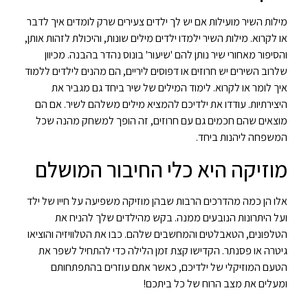
מילות השיר מועילות אם יש לך ילדים צעירים שרק לומדים איך לדבר
או לקרוא. מילות השיר ילמדו ילדים מילים שונות, והיכולת לזהות אותן,
והסיפור מאחורי שיר נותן להם 'שיעור' בונוס נהדר בהבנה. מכיוון
שלרוב השירים יש חרוזים או דפוסים ליריים, הם מהנים לילדים ללמוד
איך לומר או לקרוא. לימוד המילים של שיר ביחד גם מגביר את
היצירתיות. עודדו את ילדיכם להמציא מילים משלהם לשיר. אם הם
מוצאים שהם חכמים גם עם חרוזים, זה הופך למשחק מהנה שכל
המשפחה ליהנות ביחד.
מוזיקה היא כלי החיבור המושלם
אלו הן כמה מהדרכים הרבות שבהן מוזיקה משפיעה על חייו של ילד
ועל היתרונות הנובעים ממנה. בקש מהילדים שלך להניח את
הטלפונים, הטאבלטים והמחשבים שלהם. כבו את הטלוויזיה והוציאו
גיטרה או פסנתר. הקדישו קצת זמן הלילה כדי להתחיל לשפר את
הטעם המוזיקלי של ילדיכם, כאשר אתם עוזרים בהתפתחותם
ומעלים את מצב הרוח של כל ביתכם!